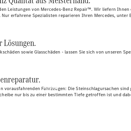
nz Qualität aus Meisterhand.
vereinbaren
Servicetermin
den Leistungen von Mercedes-Benz Repair™. Wir liefern Ihnen 
vereinbaren
. Nur erfahrene Spezialisten reparieren Ihren Mercedes, unter 
Tel: +497141
46380
r Lösungen.
kschäden sowie Glasschäden - lassen Sie sich von unseren Spez
enreparatur.
Kaufen
on vorausfahrenden Fahrzeugen: Die Steinschlagursachen sind g
eibe nur bis zu einer bestimmten Tiefe getroffen ist und dabei