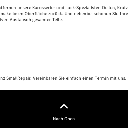
fernen unsere Karosserie- und Lack-Spezialisten Dellen, Krat
Übersicht
r makellosen Oberfläche zurück. Und nebenbei schonen Sie Ihr
Finanzdienste
siven Austausch gesamter Teile.
Reifen &
Kompletträder
z SmallRepair. Vereinbaren Sie einfach einen Termin mit uns. 
Reifen- und
Komplettradschutz
EU-
Reifenlabel
Transporter-
Service