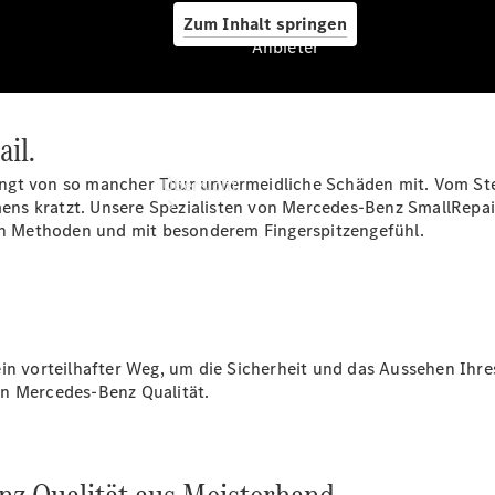
Zum Inhalt springen
Anbieter
ail.
Anbieter
ringt von so mancher Tour unvermeidliche Schäden mit. Vom Stei
Übersicht
ns kratzt. Unsere Spezialisten von Mercedes-Benz SmallRepair
n Methoden und mit besonderem Fingerspitzengefühl.
Startseite
ein vorteilhafter Weg, um die Sicherheit und das Aussehen Ihr
Ansprechpartner
in Mercedes-Benz Qualität.
finden
Probefahrt
vereinbaren
Beratung