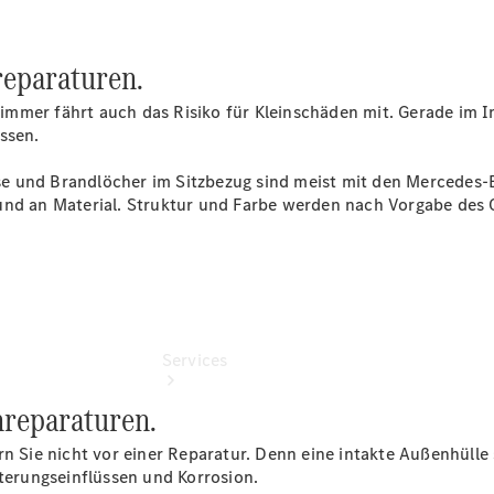
Übersicht
Gebrauchtwagensuche
Junge
eparaturen.
Sterne
Digitale
mmer fährt auch das Risiko für Kleinschäden mit. Gerade im I
Extras
ssen.
e und Brandlöcher im Sitzbezug sind meist mit den Mercedes-B
nd an Material. Struktur und Farbe werden nach Vorgabe des Or
Services
reparaturen.
rn Sie nicht vor einer Reparatur. Denn eine intakte Außenhüll
tterungseinflüssen und Korrosion.