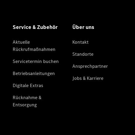
Übersicht
Unfallreparaturen
SmallRepair
Rücknahme
&
Entsorgung
Wartung
Reparatur
Service-
und
Garantie-
Pakete
Mobile
Service
Fleet
Services