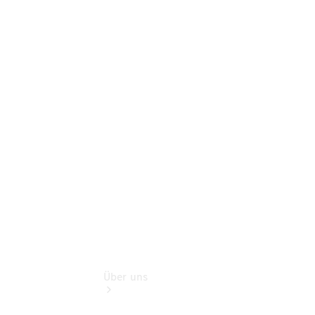
Terminbuchung
Pannen- &
Schadenhilfe
Service für
Reisemobile
Teile &
Zubehör
Rückrufe &
Umrüstungen
Über uns