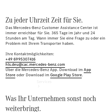
Übersicht
Gebrauchtwagensuche
Junge
Zu jeder Uhrzeit Zeit für Sie.
Sterne
Digitale
Das Mercedes-Benz Customer Assistance Center ist
Extras
immer erreichbar für Sie. 365 Tage im Jahr und 24
Stunden am Tag. Wann immer Sie eine Frage zu oder ein
Problem mit Ihrem Transporter haben.
Ihre Kontaktmöglichkeiten:
+49 6995307416
hls.deu@cac.mercedes-benz.com
Über die Mercedes-Benz App. Download im
App
Store
oder Download im
Google Play Store
.
Services
Was Ihr Unternehmen sonst noch
weiterbringt.