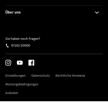
Übersicht
Unfallreparaturen
SmallRepair
Rücknahme
&
Entsorgung
Wartung
Reparatur
Service-
und
Garantie-
Pakete
Mobile
Service
Fleet
Services