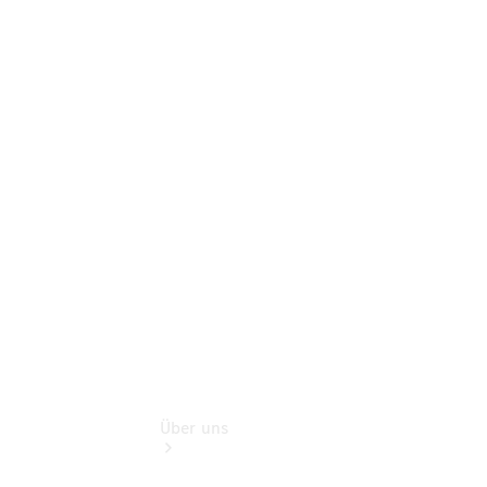
Terminbuchung
Pannen- &
Schadenhilfe
Service für
Reisemobile
Teile &
Zubehör
Rückrufe &
Umrüstungen
Über uns