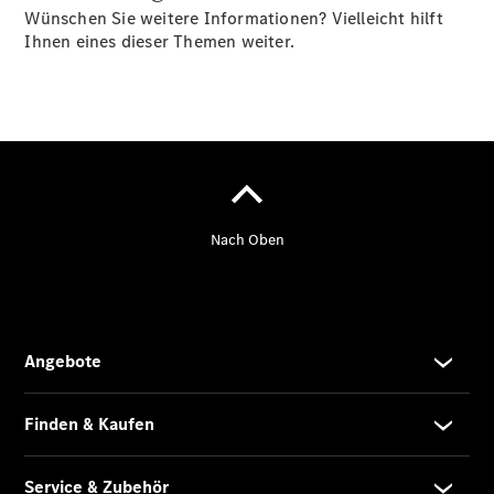
Wünschen Sie weitere Informationen? Vielleicht hilft
Ihnen eines dieser Themen weiter.
Übersicht
Finanzdienste
Reifen &
Kompletträder
Reifen- und
Komplettradschutz
EU-
Reifenlabel
Transporter-
Service