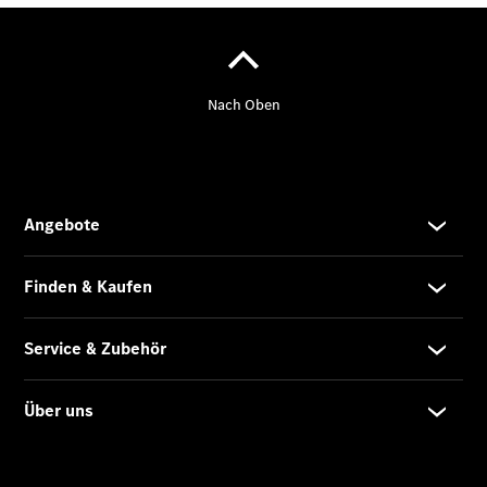
Übersicht
Finanzdienste
Reifen &
Kompletträder
Reifen- und
Komplettradschutz
EU-
Reifenlabel
Transporter-
Service