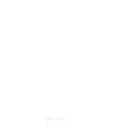
Terminbuchung
Pannen- &
Schadenhilfe
Service für
Reisemobile
Teile &
Zubehör
Rückrufe &
Umrüstungen
Über uns