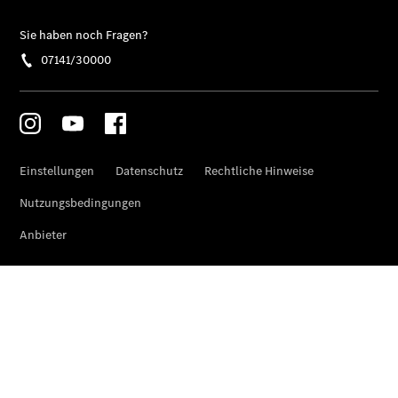
Übersicht
Unfallreparaturen
SmallRepair
Rücknahme
&
Entsorgung
Wartung
Reparatur
Service-
und
Garantie-
Pakete
Mobile
Service
Fleet
Services